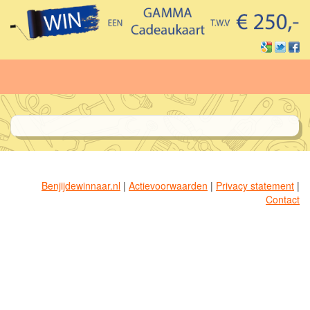
Benjijdewinnaar.nl
|
Actievoorwaarden
|
Privacy statement
|
Contact