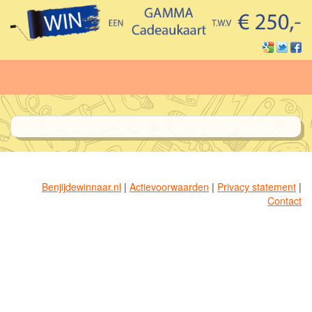
Benjijdewinnaar.nl
|
Actievoorwaarden
|
Privacy statement
|
Contact