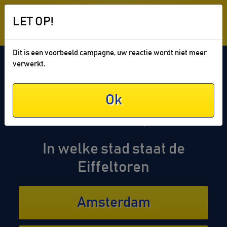
LET OP!
Hotels & Vakantieparken
Dit is een voorbeeld campagne, uw reactie wordt niet meer
verwerkt.
Raad en maak kans op een
Ok
Weekendjeweg.nl hotelpakket
t.w.v. € 189,-
In welke stad staat de
Eiffeltoren
Amsterdam