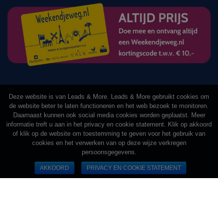
Deze website is van Leads & More. Leads & More gebruikt cookies om
de website beter te laten functioneren en het web bezoek te monitoren.
Daarnaast kunnen ook social media cookies worden geplaatst. Meer
informatie treft u aan in het privacy en cookie statement. Klik op akkoord
of klik op de website om toestemming te geven voor het gebruik van
cookies en het verwerken van op deze wijze verkregen
persoonsgegevens.
AKKOORD
PRIVACY EN COOKIE STATEMENT