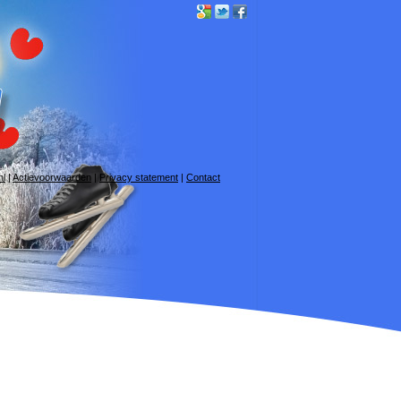
nl
|
Actievoorwaarden
|
Privacy statement
|
Contact