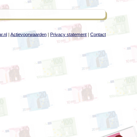
r.nl
|
Actievoorwaarden
|
Privacy statement
|
Contact