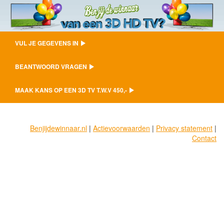
VUL JE GEGEVENS IN
BEANTWOORD VRAGEN
MAAK KANS OP EEN 3D TV T.W.V 450,-
Benjijdewinnaar.nl
|
Actievoorwaarden
|
Privacy statement
|
Contact