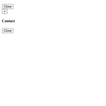
Close
×
Contact
Close