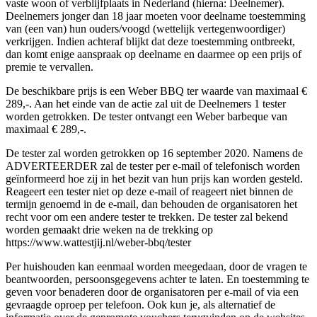
vaste woon of verblijfplaats in Nederland (hierna: Deelnemer).
Deelnemers jonger dan 18 jaar moeten voor deelname toestemming
van (een van) hun ouders/voogd (wettelijk vertegenwoordiger)
verkrijgen. Indien achteraf blijkt dat deze toestemming ontbreekt,
dan komt enige aanspraak op deelname en daarmee op een prijs of
premie te vervallen.
De beschikbare prijs is een Weber BBQ ter waarde van maximaal €
289,-. Aan het einde van de actie zal uit de Deelnemers 1 tester
worden getrokken. De tester ontvangt een Weber barbeque van
maximaal € 289,-.
De tester zal worden getrokken op 16 september 2020. Namens de
ADVERTEERDER zal de tester per e-mail of telefonisch worden
geïnformeerd hoe zij in het bezit van hun prijs kan worden gesteld.
Reageert een tester niet op deze e-mail of reageert niet binnen de
termijn genoemd in de e-mail, dan behouden de organisatoren het
recht voor om een andere tester te trekken. De tester zal bekend
worden gemaakt drie weken na de trekking op
https://www.wattestjij.nl/weber-bbq/tester
Per huishouden kan eenmaal worden meegedaan, door de vragen te
beantwoorden, persoonsgegevens achter te laten. En toestemming te
geven voor benaderen door de organisatoren per e-mail of via een
gevraagde oproep per telefoon. Ook kun je, als alternatief de