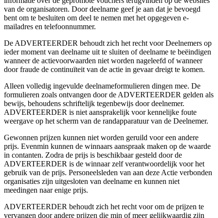
informatie over de gepromote vouchers terugvinden op de websites
van de organisatoren. Door deelname geef je aan dat je bevoegd
bent om te besluiten om deel te nemen met het opgegeven e-
mailadres en telefoonnummer.
De ADVERTEERDER behoudt zich het recht voor Deelnemers op
ieder moment van deelname uit te sluiten of deelname te beëindigen
wanneer de actievoorwaarden niet worden nageleefd of wanneer
door fraude de continuïteit van de actie in gevaar dreigt te komen.
Alleen volledig ingevulde deelnameformulieren dingen mee. De
formulieren zoals ontvangen door de ADVERTEERDER gelden als
bewijs, behoudens schriftelijk tegenbewijs door deelnemer.
ADVERTEERDER is niet aansprakelijk voor kennelijke foute
weergave op het scherm van de randapparatuur van de Deelnemer.
Gewonnen prijzen kunnen niet worden geruild voor een andere
prijs. Evenmin kunnen de winnaars aanspraak maken op de waarde
in contanten. Zodra de prijs is beschikbaar gesteld door de
ADVERTEERDER is de winnaar zelf verantwoordelijk voor het
gebruik van de prijs. Personeelsleden van aan deze Actie verbonden
organisaties zijn uitgesloten van deelname en kunnen niet
meedingen naar enige prijs.
ADVERTEERDER behoudt zich het recht voor om de prijzen te
vervangen door andere prijzen die min of meer gelijkwaardig zijn