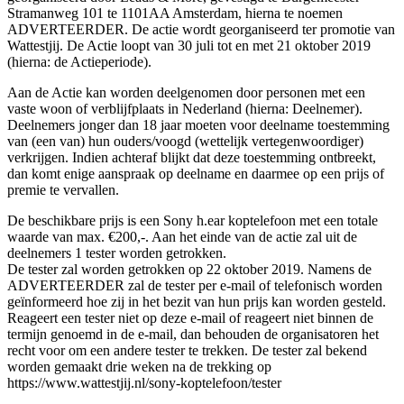
Stramanweg 101 te 1101AA Amsterdam, hierna te noemen
ADVERTEERDER. De actie wordt georganiseerd ter promotie van
Wattestjij. De Actie loopt van 30 juli tot en met 21 oktober 2019
(hierna: de Actieperiode).
Aan de Actie kan worden deelgenomen door personen met een
vaste woon of verblijfplaats in Nederland (hierna: Deelnemer).
Deelnemers jonger dan 18 jaar moeten voor deelname toestemming
van (een van) hun ouders/voogd (wettelijk vertegenwoordiger)
verkrijgen. Indien achteraf blijkt dat deze toestemming ontbreekt,
dan komt enige aanspraak op deelname en daarmee op een prijs of
premie te vervallen.
De beschikbare prijs is een Sony h.ear koptelefoon met een totale
waarde van max. €200,-. Aan het einde van de actie zal uit de
deelnemers 1 tester worden getrokken.
De tester zal worden getrokken op 22 oktober 2019. Namens de
ADVERTEERDER zal de tester per e-mail of telefonisch worden
geïnformeerd hoe zij in het bezit van hun prijs kan worden gesteld.
Reageert een tester niet op deze e-mail of reageert niet binnen de
termijn genoemd in de e-mail, dan behouden de organisatoren het
recht voor om een andere tester te trekken. De tester zal bekend
worden gemaakt drie weken na de trekking op
https://www.wattestjij.nl/sony-koptelefoon/tester