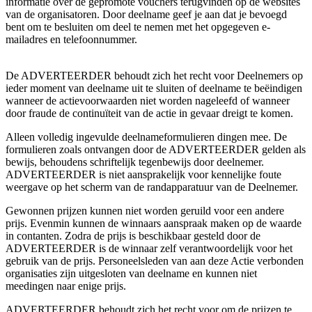
informatie over de gepromote vouchers terugvinden op de websites
van de organisatoren. Door deelname geef je aan dat je bevoegd
bent om te besluiten om deel te nemen met het opgegeven e-
mailadres en telefoonnummer.
De ADVERTEERDER behoudt zich het recht voor Deelnemers op
ieder moment van deelname uit te sluiten of deelname te beëindigen
wanneer de actievoorwaarden niet worden nageleefd of wanneer
door fraude de continuïteit van de actie in gevaar dreigt te komen.
Alleen volledig ingevulde deelnameformulieren dingen mee. De
formulieren zoals ontvangen door de ADVERTEERDER gelden als
bewijs, behoudens schriftelijk tegenbewijs door deelnemer.
ADVERTEERDER is niet aansprakelijk voor kennelijke foute
weergave op het scherm van de randapparatuur van de Deelnemer.
Gewonnen prijzen kunnen niet worden geruild voor een andere
prijs. Evenmin kunnen de winnaars aanspraak maken op de waarde
in contanten. Zodra de prijs is beschikbaar gesteld door de
ADVERTEERDER is de winnaar zelf verantwoordelijk voor het
gebruik van de prijs. Personeelsleden van aan deze Actie verbonden
organisaties zijn uitgesloten van deelname en kunnen niet
meedingen naar enige prijs.
ADVERTEERDER behoudt zich het recht voor om de prijzen te