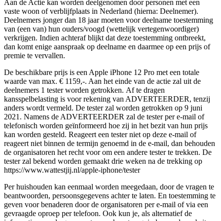
Aan de Actie kan worden deelgenomen door personen met een
vaste woon of verblijfplaats in Nederland (hierna: Deelnemer).
Deelnemers jonger dan 18 jaar moeten voor deelname toestemming
van (een van) hun ouders/voogd (wettelijk vertegenwoordiger)
verkrijgen. Indien achteraf blijkt dat deze toestemming ontbreekt,
dan komt enige aanspraak op deelname en daarmee op een prijs of
premie te vervallen.
De beschikbare prijs is een Apple iPhone 12 Pro met een totale
waarde van max. € 1159,-. Aan het einde van de actie zal uit de
deelnemers 1 tester worden getrokken. Af te dragen
kansspelbelasting is voor rekening van ADVERTEERDER, tenzij
anders wordt vermeld. De tester zal worden getrokken op 9 juni
2021. Namens de ADVERTEERDER zal de tester per e-mail of
telefonisch worden geïnformeerd hoe zij in het bezit van hun prijs
kan worden gesteld. Reageert een tester niet op deze e-mail of
reageert niet binnen de termijn genoemd in de e-mail, dan behouden
de organisatoren het recht voor om een andere tester te trekken. De
tester zal bekend worden gemaakt drie weken na de trekking op
https://www.wattestjij.nl/apple-iphone/tester
Per huishouden kan eenmaal worden meegedaan, door de vragen te
beantwoorden, persoonsgegevens achter te laten. En toestemming te
geven voor benaderen door de organisatoren per e-mail of via een
gevraagde oproep per telefoon. Ook kun je, als alternatief de