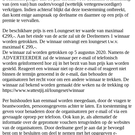
van (een van) hun ouders/voogd (wettelijk vertegenwoordiger)
verkrijgen. Indien achteraf blijkt dat deze toestemming ontbreekt,
dan komt enige aanspraak op deelname en daarmee op een prijs of
premie te vervallen.
De beschikbare prijs is een Loungeset ter waarde van maximaal
€299,-. Aan het einde van de actie zal uit de Deelnemers 1 winnaar
worden getrokken. De winnaar ontvangt een loungeset t.w.v.
maximaal € 299,-.
De winnaar zal worden getrokken op 5 augustus 2020. Namens de
ADVERTEERDER zal de winnaar per e-mail of telefonisch
worden geïnformeerd hoe zij in het bezit van hun prijs kan worden
gesteld. Reageert een winnaar niet op deze e-mail of reageert niet
binnen de termijn genoemd in de e-mail, dan behouden de
organisatoren het recht voor om een andere winnaar te trekken. De
winnaar zal bekend worden gemaakt drie weken na de trekking op
https://www.wattestjij.nl/loungeset/winnaar
Per huishouden kan eenmaal worden meegedaan, door de vragen te
beantwoorden, persoonsgegevens achter te laten. En toestemming te
geven voor benaderen door de organisatoren per e-mail of via een
gevraagde oproep per telefoon. Ook kun je, als alternatief de
informatie over de gepromote vouchers terugvinden op de websites
van de organisatoren. Door deelname geef je aan dat je bevoegd
bent om te besluiten om deel te nemen met het opgegeven e-