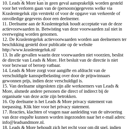
10. Leads & More kan in geen geval aansprakelijk worden gesteld
voor het verloren gaan van de (persoons)gegevens welke via
Kraslentegeluk zijn verstrekt of voor de opgave van verkeerde of
onvolledige gegevens door een deelnemer.
11. Deelname aan de Kraslentegeluk houdt acceptatie van de deze
actievoorwaarden in. Betwisting van deze voorwaarden zal niet in
overweging worden genomen.
12. De Kraslentegeluk actievoorwaarden worden aan deelnemers ter
beschikking gesteld door publicatie op de website
http://www.kraslentegeluk.nl/
13. In alle gevallen waarin deze voorwaarden niet voorzien, beslist
de directie van Leads & More. Het besluit van de directie is niet
voor bezwaar of beroep vatbaar.
14. Leads & More zorgt voor aangifte en afdracht van de
verschuldigde kansspelbelasting over door de prijswinnaars
gewonnen prijs, indien deze verschuldigd is.
15. Van deelname uitgesloten zijn alle werknemers van Leads &
More, alsmede andere personen die direct of indirect bij de
organisatie van deze actie zijn betrokken.
16. Op deelname is het Leads & More privacy statement van
toepassing. Klik hier voor het privacy statement.
17. Reacties, klachten of vragen naar aanleiding van de uitvoering
van deze enquête kunnen worden ingezonden naar het e-mail adres:
info@leadsandmore.nl.
18. Leads & More behoudt zich het recht voor om dit spel, indien