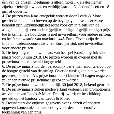
één van de prijzen. Deelname is alleen mogelijk als deelnemer
zijn/haar feitelijke woon- en verblijfplaats in Nederland heeft en 18
jaar of ouder is.
4. De prijzen van Kraslentegeluk worden door Leads & More
geselecteerd en omschreven op de beginpagina. Leads & More
behoudt zich uitdrukkelijk het recht voor om in plaats van de
aangeboden prijs een andere (gelijkwaardige of gelijksoortige) prijs
toe te kennen.De hoofdprijs is niet inwisselbaar voor andere prijzen,
en heeft een waarde van maximaal 445 Euro. Tevens zijn de
Intratuin cadeaubonnen t.w.v. 20 Euro per stuk niet inwisselbaar
voor andere prijzen.
5. De bepaling van de winnaars van het spel Kraslentegeluk vindt
plaats voor 30 juni 2018. De prijzen worden in overleg met de
prijswinnaars ter beschikking gesteld.
6. De prijswinnaars worden persoonlijk per e-mail en/of telefoon op
de hoogte gesteld van de uitslag. Over de uitslag kan niet worden
gecorrespondeerd. Als prijswinnaars niet binnen 14 dagen reageren
zal er een nieuwe prijswinnaar gekozen worden.
7. De prijswinnaars worden, uiterlijk 30 juni 2018, bekend gemaakt.
8. De prijswinnaars zullen medewerking verlenen aan promotionele
activiteiten van Leads & More. De prijs wordt ter beschikking
gesteld op het kantoor van Leads & More.
9. Deelnemers die onjuiste gegevens over zichzelf of anderen
opgeven komen niet in aanmerking voor deelname en/of voor
toekenning van een prijs.