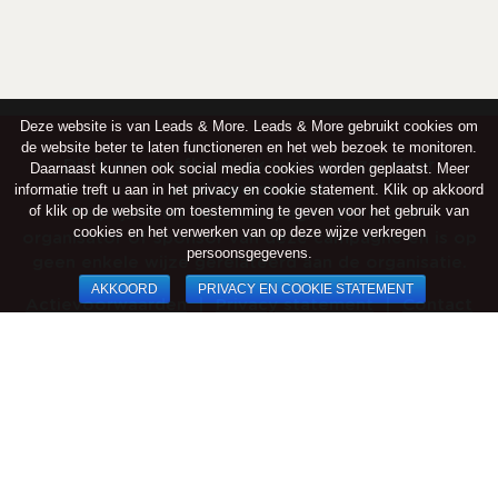
Deze website is van Leads & More. Leads & More gebruikt cookies om
de website beter te laten functioneren en het web bezoek te monitoren.
Dit is een onafhankelijk spel opgezet door
Daarnaast kunnen ook social media cookies worden geplaatst. Meer
informatie treft u aan in het privacy en cookie statement. Klik op akkoord
Benjijdewinnaar.nl.
of klik op de website om toestemming te geven voor het gebruik van
De prijzen uit deze campagne zijn niet de
cookies en het verwerken van op deze wijze verkregen
organisator of sponsor van deze campagne en is op
persoonsgegevens.
geen enkele wijze gerelateerd aan de organisatie.
AKKOORD
PRIVACY EN COOKIE STATEMENT
Actievoorwaarden
|
Privacy statement
|
Contact