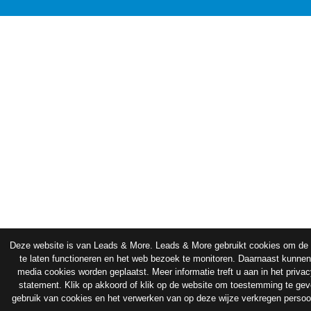
Deze website is van Leads & More. Leads & More gebruikt cookies om de 
te laten functioneren en het web bezoek te monitoren. Daarnaast kunnen
media cookies worden geplaatst. Meer informatie treft u aan in het priva
statement. Klik op akkoord of klik op de website om toestemming te gev
gebruik van cookies en het verwerken van op deze wijze verkregen perso