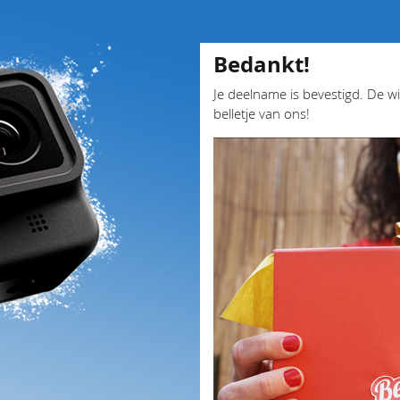
Bedankt!
Je deelname is bevestigd. De w
belletje van ons!